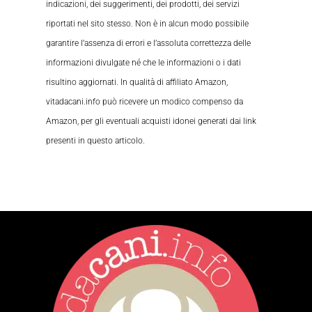
indicazioni, dei suggerimenti, dei prodotti, dei servizi
riportati nel sito stesso. Non è in alcun modo possibile
garantire l’assenza di errori e l’assoluta correttezza delle
informazioni divulgate né che le informazioni o i dati
risultino aggiornati. In qualità di affiliato Amazon,
vitadacani.info può ricevere un modico compenso da
Amazon, per gli eventuali acquisti idonei generati dai link
presenti in questo articolo.