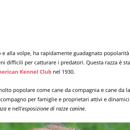
lio e alla volpe, ha rapidamente guadagnato popolarità p
eni difficili per catturare i predatori. Questa razza è s
erican Kennel Club
nel 1930.
 molto popolare come cane da compagnia e cane da lav
o compagno per famiglie e proprietari attivi e dinamici
nza
e nell’
esposizione di razze canine
.