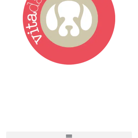
Vita da Cani è la testata giornalistica online punto di riferimento
dell’informazione a tutto tondo sul mondo del cane. Una redazione
giovane e dinamica, sempre sul pezzo, attenta osservatrice di tutto
quel che accade attorno al nostro amico a 4 zampe. News,
approfondimenti, informazione, interviste. Sempre con il cane al
centro del mondo. Online dal 2007. Testata giornalistica registrata
presso il Tribunale di Ancona al nr. 2988/2023. Direttore
Responsabile Roberto Ceccarelli.