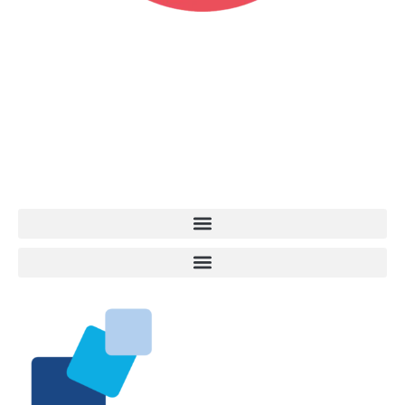
Vita da Cani è la testata giornalistica online punto di riferimento
dell’informazione a tutto tondo sul mondo del cane. Una redazione
giovane e dinamica, sempre sul pezzo, attenta osservatrice di tutto
quel che accade attorno al nostro amico a 4 zampe. News,
approfondimenti, informazione, interviste. Sempre con il cane al
centro del mondo. Online dal 2007. Testata giornalistica registrata
presso il Tribunale di Ancona al nr. 2988/2023. Direttore
Responsabile Roberto Ceccarelli.