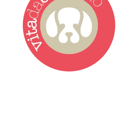
Vita da Cani è la testata giornalistica online punto di riferimento
dell’informazione a tutto tondo sul mondo del cane. Una redazione
giovane e dinamica, sempre sul pezzo, attenta osservatrice di tutto
quel che accade attorno al nostro amico a 4 zampe. News,
approfondimenti, informazione, interviste. Sempre con il cane al
centro del mondo. Online dal 2007. Testata giornalistica registrata
presso il Tribunale di Ancona al nr. 2988/2023. Direttore
Responsabile Roberto Ceccarelli.