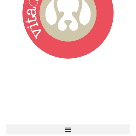
Vita da Cani è la testata giornalistica online punto di riferimento
dell’informazione a tutto tondo sul mondo del cane. Una redazione
giovane e dinamica, sempre sul pezzo, attenta osservatrice di tutto
quel che accade attorno al nostro amico a 4 zampe. News,
approfondimenti, informazione, interviste. Sempre con il cane al
centro del mondo. Online dal 2007. Testata giornalistica registrata
presso il Tribunale di Ancona al nr. 2988/2023. Direttore
Responsabile Roberto Ceccarelli.