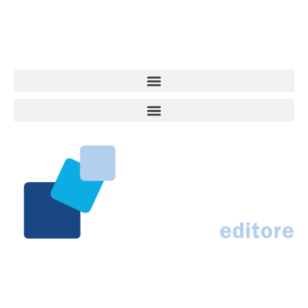
centro del mondo. Online dal 2007. Testata giornalistica registrata
presso il Tribunale di Ancona al nr. 2988/2023. Direttore
Responsabile Roberto Ceccarelli.
Marco Traferri & C. sas
Via Scrima, 59 – 60126 Ancona
IT02407030424 – REA AN184963
N° Iscrizione al ROC 42296
info@marcotraferrieditore.com