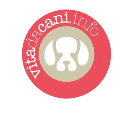
Vita da Cani è la testata giornalistica online punto di riferimento
dell’informazione a tutto tondo sul mondo del cane. Una redazione
giovane e dinamica, sempre sul pezzo, attenta osservatrice di tutto
quel che accade attorno al nostro amico a 4 zampe. News,
approfondimenti, informazione, interviste. Sempre con il cane al