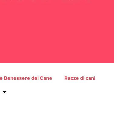
 e Benessere del Cane
Razze di cani