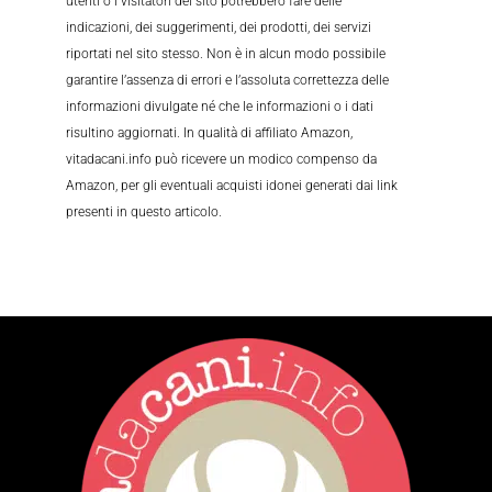
utenti o i visitatori del sito potrebbero fare delle
indicazioni, dei suggerimenti, dei prodotti, dei servizi
riportati nel sito stesso. Non è in alcun modo possibile
garantire l’assenza di errori e l’assoluta correttezza delle
informazioni divulgate né che le informazioni o i dati
risultino aggiornati. In qualità di affiliato Amazon,
vitadacani.info può ricevere un modico compenso da
Amazon, per gli eventuali acquisti idonei generati dai link
presenti in questo articolo.