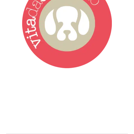
Vita da Cani è la testata giornalistica online punto di riferimento
dell’informazione a tutto tondo sul mondo del cane. Una redazione
giovane e dinamica, sempre sul pezzo, attenta osservatrice di tutto
quel che accade attorno al nostro amico a 4 zampe. News,
approfondimenti, informazione, interviste. Sempre con il cane al
centro del mondo. Online dal 2007. Testata giornalistica registrata
presso il Tribunale di Ancona al nr. 2988/2023. Direttore
Responsabile Roberto Ceccarelli.