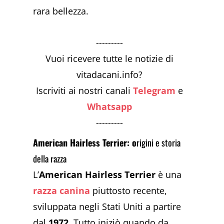
rara bellezza.
---------
Vuoi ricevere tutte le notizie di
vitadacani.info?
Iscriviti ai nostri canali
Telegram
e
Whatsapp
---------
American Hairless Terrier: o
rigini e storia
della razza
L’
American Hairless Terrier
è una
razza canina
piuttosto recente,
sviluppata negli Stati Uniti a partire
dal
1972
. Tutto iniziò quando da