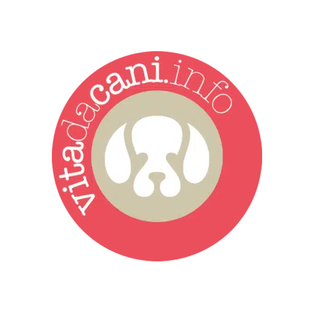
Vita da Cani è la testata giornalistica online punto di riferimento
dell’informazione a tutto tondo sul mondo del cane. Una redazione
giovane e dinamica, sempre sul pezzo, attenta osservatrice di tutto