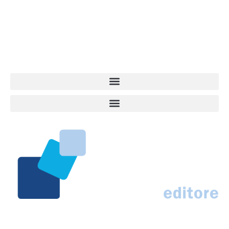
quel che accade attorno al nostro amico a 4 zampe. News,
approfondimenti, informazione, interviste. Sempre con il cane al
centro del mondo. Online dal 2007. Testata giornalistica registrata
presso il Tribunale di Ancona al nr. 2988/2023. Direttore
Responsabile Roberto Ceccarelli.
Marco Traferri & C. sas
Via Scrima, 59 – 60126 Ancona
IT02407030424 – REA AN184963