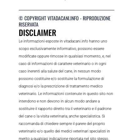
© COPYRIGHT VITADACANI.INFO - RIPRODUZIONE
RISERVATA
DISCLAIMER
Le informazioni esposte in vitadacani.info hanno uno
scopo esclusivamente informativo, possono essere
modificate oppure rimosse in qualsiasi momento, e, nel
caso di informazioni di carattere veterinario o in ogni
caso inerenti alla salute del cane, in nessun modo
possono costituire e/o sostituire la formulazione di
diagnosi e/o la prescrizione di trattamento medico
veterinario. Le informazioni contenute in questo sito non
intendono e non devono in alcun modo andare a
sostituire il rapporto diretto tra il veterinario e il padrone
del cane o la visita veterinaria, anche specialistica. Si
raccomanda di chiedere sempre il parere del proprio
veterinario e/o quello dei medici veterinari specialisti in
merito a qualsiasi indicazione riportata nel sito stesso.