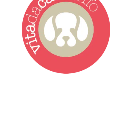
Vita da Cani è la testata giornalistica online punto di riferimento
dell’informazione a tutto tondo sul mondo del cane. Una redazione
giovane e dinamica, sempre sul pezzo, attenta osservatrice di tutto
quel che accade attorno al nostro amico a 4 zampe. News,
approfondimenti, informazione, interviste. Sempre con il cane al
centro del mondo. Online dal 2007. Testata giornalistica registrata
presso il Tribunale di Ancona al nr. 2988/2023. Direttore
Responsabile Roberto Ceccarelli.