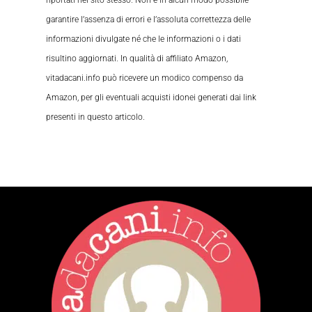
garantire l’assenza di errori e l’assoluta correttezza delle
informazioni divulgate né che le informazioni o i dati
risultino aggiornati. In qualità di affiliato Amazon,
vitadacani.info può ricevere un modico compenso da
Amazon, per gli eventuali acquisti idonei generati dai link
presenti in questo articolo.