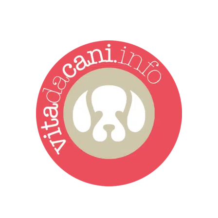
Vita da Cani è la testata giornalistica online punto di riferimento
dell’informazione a tutto tondo sul mondo del cane. Una redazione