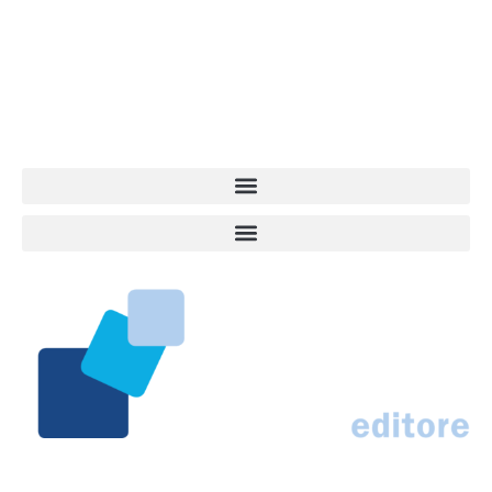
giovane e dinamica, sempre sul pezzo, attenta osservatrice di tutto
quel che accade attorno al nostro amico a 4 zampe. News,
approfondimenti, informazione, interviste. Sempre con il cane al
centro del mondo. Online dal 2007. Testata giornalistica registrata
presso il Tribunale di Ancona al nr. 2988/2023. Direttore
Responsabile Roberto Ceccarelli.
Marco Traferri & C. sas
Via Scrima, 59 – 60126 Ancona