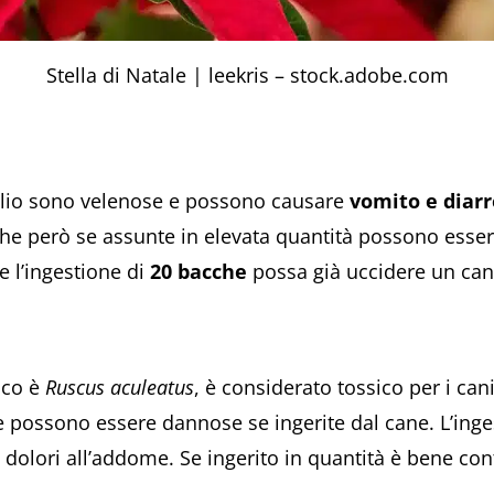
Stella di Natale | leekris – stock.adobe.com
foglio sono velenose e possono causare
vomito e
diar
he però se assunte in elevata quantità possono esser
he l’ingestione di
20 bacche
possa già uccidere un can
fico è
Ruscus aculeatus
, è considerato tossico per i can
possono essere dannose se ingerite dal cane. L’inge
 dolori all’addome. Se ingerito in quantità è bene con