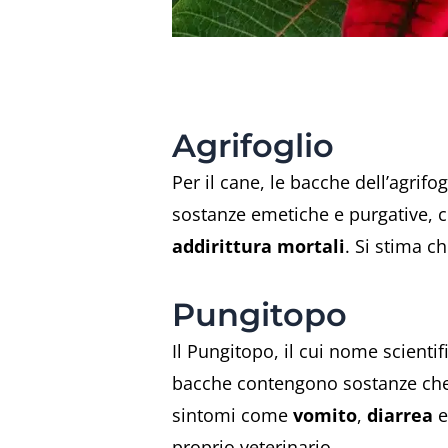
Agrifoglio
Per il cane, le bacche dell’agri
sostanze emetiche e purgative, c
addirittura mortali
. Si stima c
Pungitopo
Il Pungitopo, il cui nome scienti
bacche contengono sostanze che 
sintomi come
vomito
,
diarrea
e
proprio veterinario.