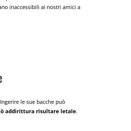
no inaccessibili ai nostri amici a
e
 Ingerire le sue bacche può
ò addirittura risultare letale
.