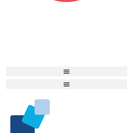
Vita da Cani è la testata giornalistica online punto di riferimento
dell’informazione a tutto tondo sul mondo del cane. Una redazione
giovane e dinamica, sempre sul pezzo, attenta osservatrice di tutto
quel che accade attorno al nostro amico a 4 zampe. News,
approfondimenti, informazione, interviste. Sempre con il cane al
centro del mondo. Online dal 2007. Testata giornalistica registrata
presso il Tribunale di Ancona al nr. 2988/2023. Direttore
Responsabile Roberto Ceccarelli.