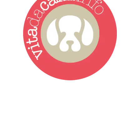
Vita da Cani è la testata giornalistica online punto di riferimento
dell’informazione a tutto tondo sul mondo del cane. Una redazione
giovane e dinamica, sempre sul pezzo, attenta osservatrice di tutto
quel che accade attorno al nostro amico a 4 zampe. News,
approfondimenti, informazione, interviste. Sempre con il cane al
centro del mondo. Online dal 2007. Testata giornalistica registrata
presso il Tribunale di Ancona al nr. 2988/2023. Direttore
Responsabile Roberto Ceccarelli.