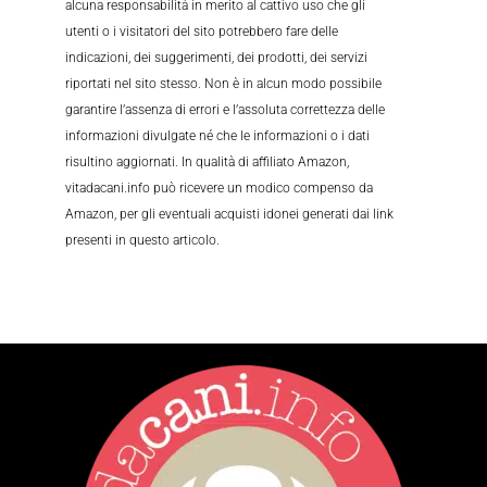
alcuna responsabilità in merito al cattivo uso che gli
utenti o i visitatori del sito potrebbero fare delle
indicazioni, dei suggerimenti, dei prodotti, dei servizi
riportati nel sito stesso. Non è in alcun modo possibile
garantire l’assenza di errori e l’assoluta correttezza delle
informazioni divulgate né che le informazioni o i dati
risultino aggiornati. In qualità di affiliato Amazon,
vitadacani.info può ricevere un modico compenso da
Amazon, per gli eventuali acquisti idonei generati dai link
presenti in questo articolo.