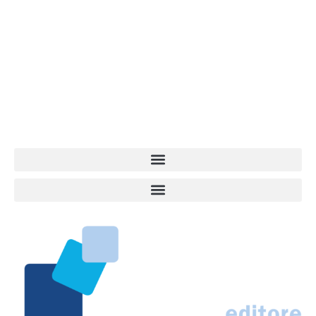
Vita da Cani è la testata giornalistica online punto di riferimento
dell’informazione a tutto tondo sul mondo del cane. Una redazione
giovane e dinamica, sempre sul pezzo, attenta osservatrice di tutto
quel che accade attorno al nostro amico a 4 zampe. News,
approfondimenti, informazione, interviste. Sempre con il cane al
centro del mondo. Online dal 2007. Testata giornalistica registrata
presso il Tribunale di Ancona al nr. 2988/2023. Direttore
Responsabile Roberto Ceccarelli.