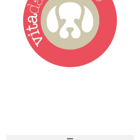
Vita da Cani è la testata giornalistica online punto di riferimento
dell’informazione a tutto tondo sul mondo del cane. Una redazione
giovane e dinamica, sempre sul pezzo, attenta osservatrice di tutto
quel che accade attorno al nostro amico a 4 zampe. News,
approfondimenti, informazione, interviste. Sempre con il cane al
centro del mondo. Online dal 2007. Testata giornalistica registrata
presso il Tribunale di Ancona al nr. 2988/2023. Direttore
Responsabile Roberto Ceccarelli.