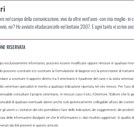
ri
ore nel campo della comunicazione, vivo da oltre vent'anni -con mia moglie- in 
vvio, no? Ho avviato vitadacani.info nel lontano 2007. E ogni tanto vi scrivo an
ONE RISERVATA
opo esclusivamente informativo, possono essere modificate oppure rimosse in qualsiasi momen
odo possono costituire e/o sostituire la formulazione di diagnosi e/o la prescrizione di tratta
e a sostituire il rapporto diretto tra il veterinario e il padrone del cane o la visita veterin
ci veterinari specialisti in merito a qualsiasi indicazione riportata nel sito stesso. Per l’uso di
le consultare il proprio veterinario. In nessun caso il sito, il Direttore, l’Editore che lo gesti
sabili di qualsiasi eventuale danno anche solo ipoteticamente collegabile all’uso dei contenuti
i utenti o i visitatori del sito potrebbero fare delle indicazioni, dei suggerimenti, dei prodotti
ezza delle informazioni divulgate né che le informazioni o i dati risultino aggiornati. In qualità
rati dai link presenti in questo articolo.