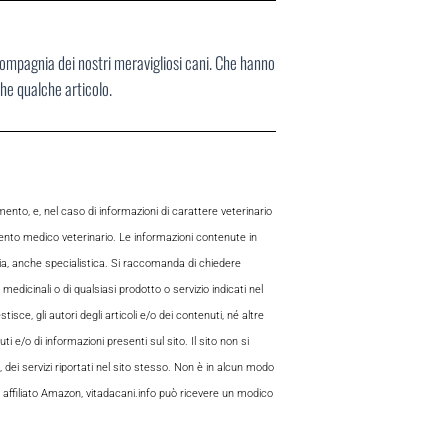
compagnia dei nostri meravigliosi cani. Che hanno
che qualche articolo.
to, e, nel caso di informazioni di carattere veterinario
mento medico veterinario. Le informazioni contenute in
aria, anche specialistica. Si raccomanda di chiedere
 medicinali o di qualsiasi prodotto o servizio indicati nel
sce, gli autori degli articoli e/o dei contenuti, né altre
 e/o di informazioni presenti sul sito. Il sito non si
, dei servizi riportati nel sito stesso. Non è in alcun modo
 di affiliato Amazon, vitadacani.info può ricevere un modico