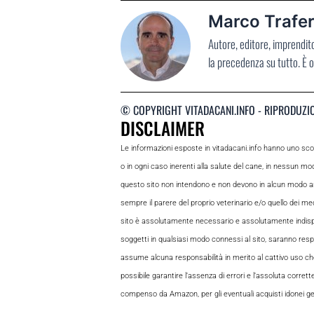
Marco Trafer
Autore, editore, imprendit
la precedenza su tutto. È o
© COPYRIGHT VITADACANI.INFO - RIPRODUZI
DISCLAIMER
Le informazioni esposte in vitadacani.info hanno uno sc
o in ogni caso inerenti alla salute del cane, in nessun m
questo sito non intendono e non devono in alcun modo andar
sempre il parere del proprio veterinario e/o quello dei medi
sito è assolutamente necessario e assolutamente indispensabi
soggetti in qualsiasi modo connessi al sito, saranno respon
assume alcuna responsabilità in merito al cattivo uso che gl
possibile garantire l’assenza di errori e l’assoluta corrett
compenso da Amazon, per gli eventuali acquisti idonei gene