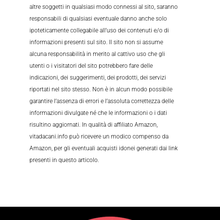
altre soggetti in qualsiasi modo connessi al sito, saranno
responsabili di qualsiasi eventuale danno anche solo
ipoteticamente collegabile all’uso dei contenuti e/o di
informazioni presenti sul sito. Il sito non si assume
alcuna responsabilità in merito al cattivo uso che gli
utenti o i visitatori del sito potrebbero fare delle
indicazioni, dei suggerimenti, dei prodotti, dei servizi
riportati nel sito stesso. Non è in alcun modo possibile
garantire l’assenza di errori e l’assoluta correttezza delle
informazioni divulgate né che le informazioni o i dati
risultino aggiornati. In qualità di affiliato Amazon,
vitadacani.info può ricevere un modico compenso da
Amazon, per gli eventuali acquisti idonei generati dai link
presenti in questo articolo.