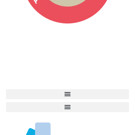
Vita da Cani è la testata giornalistica online punto di riferimento
dell’informazione a tutto tondo sul mondo del cane. Una redazione
giovane e dinamica, sempre sul pezzo, attenta osservatrice di tutto
quel che accade attorno al nostro amico a 4 zampe. News,
approfondimenti, informazione, interviste. Sempre con il cane al
centro del mondo. Online dal 2007. Testata giornalistica registrata
presso il Tribunale di Ancona al nr. 2988/2023. Direttore
Responsabile Roberto Ceccarelli.