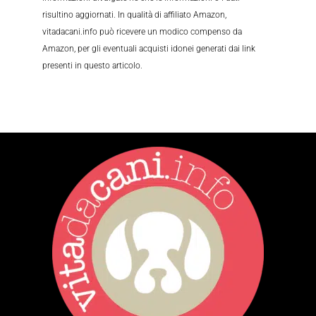
risultino aggiornati. In qualità di affiliato Amazon,
vitadacani.info può ricevere un modico compenso da
Amazon, per gli eventuali acquisti idonei generati dai link
presenti in questo articolo.