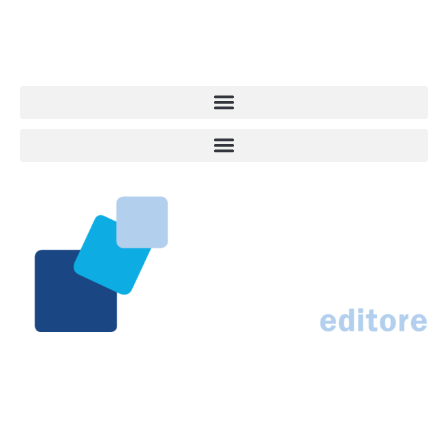
centro del mondo. Online dal 2007. Testata giornalistica registrata
presso il Tribunale di Ancona al nr. 2988/2023. Direttore
Responsabile Roberto Ceccarelli.
Marco Traferri & C. sas
Via Scrima, 59 – 60126 Ancona
IT02407030424 – REA AN184963
N° Iscrizione al ROC 42296
info@marcotraferrieditore.com
info@vitadacani.info