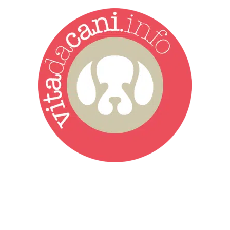
Vita da Cani è la testata giornalistica online punto di riferimento
dell’informazione a tutto tondo sul mondo del cane. Una redazione
giovane e dinamica, sempre sul pezzo, attenta osservatrice di tutto
quel che accade attorno al nostro amico a 4 zampe. News,
approfondimenti, informazione, interviste. Sempre con il cane al