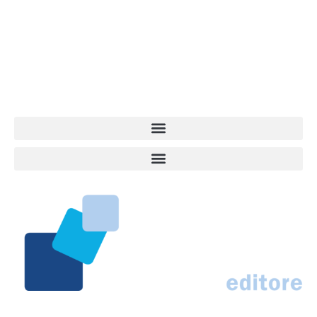
giovane e dinamica, sempre sul pezzo, attenta osservatrice di tutto
quel che accade attorno al nostro amico a 4 zampe. News,
approfondimenti, informazione, interviste. Sempre con il cane al
centro del mondo. Online dal 2007. Testata giornalistica registrata
presso il Tribunale di Ancona al nr. 2988/2023. Direttore
Responsabile Roberto Ceccarelli.
Marco Traferri & C. sas
Via Scrima, 59 – 60126 Ancona