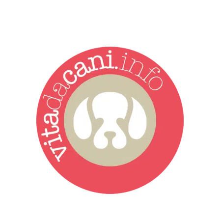
Vita da Cani è la testata giornalistica online punto di riferimento
dell’informazione a tutto tondo sul mondo del cane. Una redazione