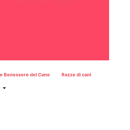
 e Benessere del Cane
Razze di cani