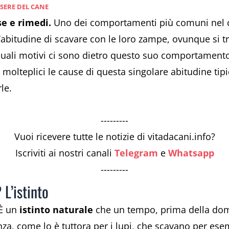
SSERE DEL CANE
e e rimedi.
Uno dei comportamenti più comuni nel can
bitudine di scavare con le loro zampe, ovunque si tro
Quali motivi ci sono dietro questo suo comportament
 molteplici le cause di questa singolare abitudine tip
le.
---------
Vuoi ricevere tutte le notizie di vitadacani.info?
Iscriviti ai nostri canali
Telegram
e
Whatsapp
---------
L’istinto
 È un
istinto naturale
che un tempo, prima della dome
za, come lo è tuttora per i lupi, che scavano per esem