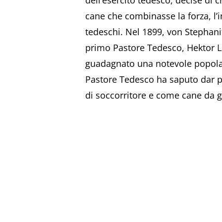
dell’esercito tedesco, decise di c
cane che combinasse la forza, l’in
tedeschi. Nel 1899, von Stephani
primo Pastore Tedesco, Hektor Lin
guadagnato una notevole popolarit
Pastore Tedesco ha saputo dar pro
di soccorritore e come cane da gu