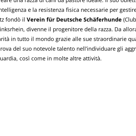
reare una razza di cani da pastore ideale. Il suo obiet
telligenza e la resistenza fisica necessarie per gestir
tz fondò il
Verein für Deutsche Schäferhunde
(Club
ksrhein, divenne il progenitore della razza. Da allor
à in tutto il mondo grazie alle sue straordinarie quali
va del suo notevole talento nell’individuare gli aggr
ardia, così come in molte altre attività.