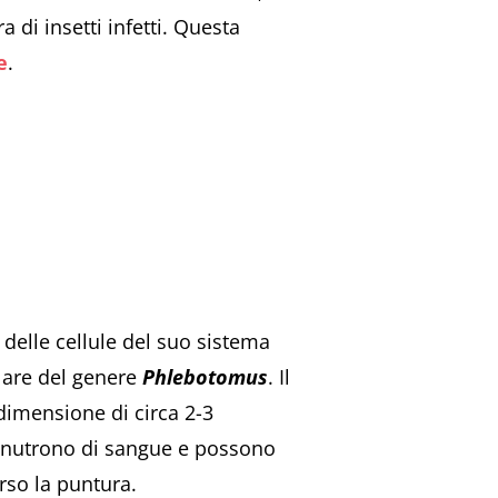
 di insetti infetti. Questa
e
.
o delle cellule del suo sistema
olare del genere
Phlebotomus
. Il
imensione di circa 2-3
si nutrono di sangue e possono
erso la puntura.