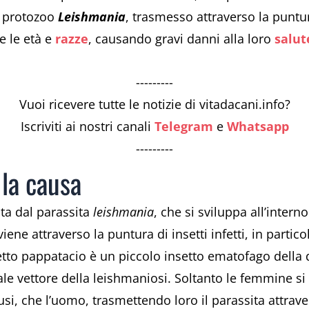
l protozoo
Leishmania
, trasmesso attraverso la puntura
e le età e
razze
, causando gravi danni alla loro
salut
---------
Vuoi ricevere tutte le notizie di vitadacani.info?
Iscriviti ai nostri canali
Telegram
e
Whatsapp
---------
 la causa
ta dal parassita
leishmania
, che si sviluppa all’intern
ene attraverso la puntura di insetti infetti, in partic
o pappatacio è un piccolo insetto ematofago della d
ipale vettore della leishmaniosi. Soltanto le femmine 
lusi, che l’uomo, trasmettendo loro il parassita attrav