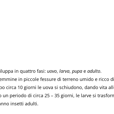
viluppa in quattro fasi:
uovo
,
larva
,
pupa
e
adulto
.
mmine in piccole fessure di terreno umido e ricco di 
o circa 10 giorni le uova si schiudono, dando vita alle
 un periodo di circa 25 – 35 giorni, le larve si trasfo
anno insetti adulti.