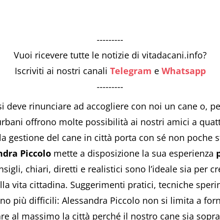
---------
Vuoi ricevere tutte le notizie di vitadacani.info?
Iscriviti ai nostri canali
Telegram
e
Whatsapp
---------
si deve rinunciare ad accogliere con noi un cane o, peg
 urbani offrono molte possibilità ai nostri amici a qua
 la gestione del cane in città porta con sé non poche 
ndra Piccolo
mette a disposizione la sua esperienza
nsigli, chiari, diretti e realistici sono l’ideale sia per c
lla vita cittadina. Suggerimenti pratici, tecniche sper
più difficili: Alessandra Piccolo non si limita a forn
e al massimo la città perché il nostro cane sia sopratt