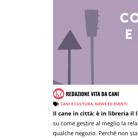
REDAZIONE VITA DA CANI
CANI E CULTURA
,
NEWS ED EVENTI
Il cane in città: è in libreria il
su come gestire al meglio la rela
qualche negozio. Perché non sta 