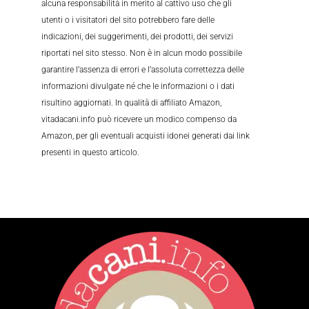
alcuna responsabilità in merito al cattivo uso che gli
utenti o i visitatori del sito potrebbero fare delle
indicazioni, dei suggerimenti, dei prodotti, dei servizi
riportati nel sito stesso. Non è in alcun modo possibile
garantire l’assenza di errori e l’assoluta correttezza delle
informazioni divulgate né che le informazioni o i dati
risultino aggiornati. In qualità di affiliato Amazon,
vitadacani.info può ricevere un modico compenso da
Amazon, per gli eventuali acquisti idonei generati dai link
presenti in questo articolo.