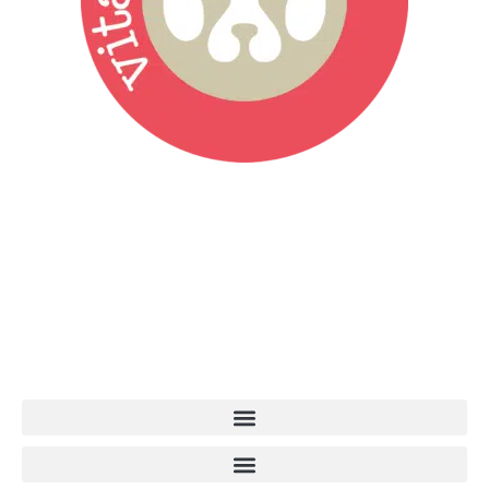
Vita da Cani è la testata giornalistica online punto di riferimento
dell’informazione a tutto tondo sul mondo del cane. Una redazione
giovane e dinamica, sempre sul pezzo, attenta osservatrice di tutto
quel che accade attorno al nostro amico a 4 zampe. News,
approfondimenti, informazione, interviste. Sempre con il cane al
centro del mondo. Online dal 2007. Testata giornalistica registrata
presso il Tribunale di Ancona al nr. 2988/2023. Direttore
Responsabile Roberto Ceccarelli.