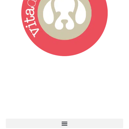
Vita da Cani è la testata giornalistica online punto di riferimento
dell’informazione a tutto tondo sul mondo del cane. Una redazione
giovane e dinamica, sempre sul pezzo, attenta osservatrice di tutto
quel che accade attorno al nostro amico a 4 zampe. News,
approfondimenti, informazione, interviste. Sempre con il cane al
centro del mondo. Online dal 2007. Testata giornalistica registrata
presso il Tribunale di Ancona al nr. 2988/2023. Direttore
Responsabile Roberto Ceccarelli.