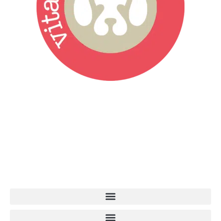
Vita da Cani è la testata giornalistica online punto di riferimento
dell’informazione a tutto tondo sul mondo del cane. Una redazione
giovane e dinamica, sempre sul pezzo, attenta osservatrice di tutto
quel che accade attorno al nostro amico a 4 zampe. News,
approfondimenti, informazione, interviste. Sempre con il cane al
centro del mondo. Online dal 2007. Testata giornalistica registrata
presso il Tribunale di Ancona al nr. 2988/2023. Direttore
Responsabile Roberto Ceccarelli.