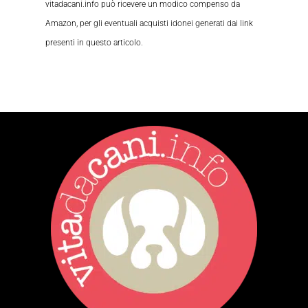
vitadacani.info può ricevere un modico compenso da
Amazon, per gli eventuali acquisti idonei generati dai link
presenti in questo articolo.