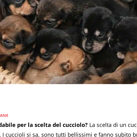
CANE
dabile per la scelta del cucciolo?
La scelta di un cu
 cuccioli si sa, sono tutti bellissimi e fanno subito b