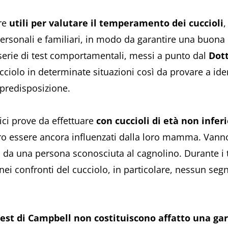
ere
utili per valutare il temperamento dei cuccioli
,
personali e familiari, in modo da garantire una buona 
a serie di test comportamentali, messi a punto dal
Dot
ciolo in determinate situazioni così da provare a ident
 predisposizione.
ci prove da effettuare
con
cuccioli di età non infer
o essere ancora influenzati dalla loro mamma. Vanno 
i, da una persona sconosciuta al cagnolino. Durante i t
 confronti del cucciolo, in particolare, nessun segnal
Test di Campbell non costituiscono affatto una ga