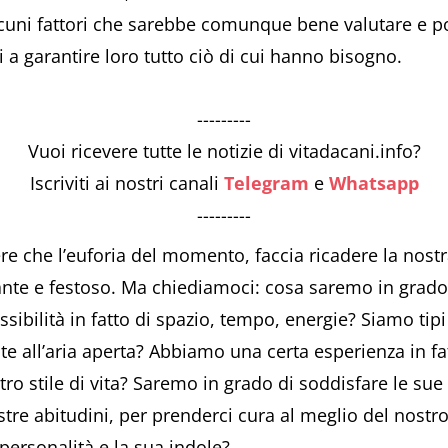
lcuni fattori che sarebbe comunque bene valutare e po
i a garantire loro tutto ciò di cui hanno bisogno.
---------
Vuoi ricevere tutte le notizie di vitadacani.info?
Iscriviti ai nostri canali
Telegram
e
Whatsapp
---------
ere che l’euforia del momento, faccia ricadere la nostra
lante e festoso. Ma chiediamoci: cosa saremo in grado
ssibilità in fatto di spazio, tempo, energie? Siamo ti
e all’aria aperta? Abbiamo una certa esperienza in fa
ro stile di vita? Saremo in grado di soddisfare le sue
tre abitudini, per prenderci cura al meglio del nos
 personalità e la sua indole?