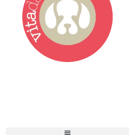
Vita da Cani è la testata giornalistica online punto di riferimento
dell’informazione a tutto tondo sul mondo del cane. Una redazione
giovane e dinamica, sempre sul pezzo, attenta osservatrice di tutto
quel che accade attorno al nostro amico a 4 zampe. News,
approfondimenti, informazione, interviste. Sempre con il cane al
centro del mondo. Online dal 2007. Testata giornalistica registrata
presso il Tribunale di Ancona al nr. 2988/2023. Direttore
Responsabile Roberto Ceccarelli.