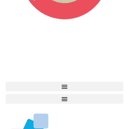
Vita da Cani è la testata giornalistica online punto di riferimento
dell’informazione a tutto tondo sul mondo del cane. Una redazione
giovane e dinamica, sempre sul pezzo, attenta osservatrice di tutto
quel che accade attorno al nostro amico a 4 zampe. News,
approfondimenti, informazione, interviste. Sempre con il cane al
centro del mondo. Online dal 2007. Testata giornalistica registrata
presso il Tribunale di Ancona al nr. 2988/2023. Direttore
Responsabile Roberto Ceccarelli.