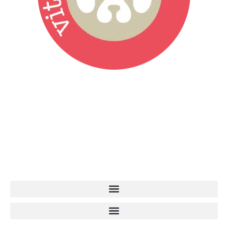
Vita da Cani è la testata giornalistica online punto di riferimento
dell’informazione a tutto tondo sul mondo del cane. Una redazione
giovane e dinamica, sempre sul pezzo, attenta osservatrice di tutto
quel che accade attorno al nostro amico a 4 zampe. News,
approfondimenti, informazione, interviste. Sempre con il cane al
centro del mondo. Online dal 2007. Testata giornalistica registrata
presso il Tribunale di Ancona al nr. 2988/2023. Direttore
Responsabile Roberto Ceccarelli.