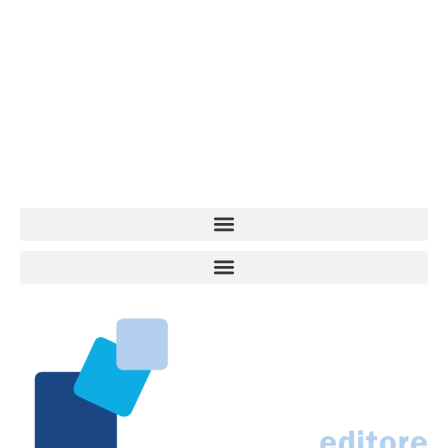
Vita da Cani è la testata giornalistica online punto di riferimento
dell’informazione a tutto tondo sul mondo del cane. Una redazione
giovane e dinamica, sempre sul pezzo, attenta osservatrice di tutto
quel che accade attorno al nostro amico a 4 zampe. News,
approfondimenti, informazione, interviste. Sempre con il cane al
centro del mondo. Online dal 2007. Testata giornalistica registrata
presso il Tribunale di Ancona al nr. 2988/2023. Direttore
Responsabile Roberto Ceccarelli.