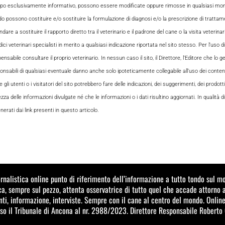
opo esclusivamente informativo, possono essere modificate oppure rimosse in qualsiasi momen
odo possono costituire e/o sostituire la formulazione di diagnosi e/o la prescrizione di tratta
e a sostituire il rapporto diretto tra il veterinario e il padrone del cane o la visita veterin
ci veterinari specialisti in merito a qualsiasi indicazione riportata nel sito stesso. Per l’uso di
le consultare il proprio veterinario. In nessun caso il sito, il Direttore, l’Editore che lo gesti
sabili di qualsiasi eventuale danno anche solo ipoteticamente collegabile all’uso dei contenuti
i utenti o i visitatori del sito potrebbero fare delle indicazioni, dei suggerimenti, dei prodotti
ezza delle informazioni divulgate né che le informazioni o i dati risultino aggiornati. In qualità
rati dai link presenti in questo articolo.
ornalistica online punto di riferimento dell’informazione a tutto tondo sul 
a, sempre sul pezzo, attenta osservatrice di tutto quel che accade attorno 
i, informazione, interviste. Sempre con il cane al centro del mondo. Online
sso il Tribunale di Ancona al nr. 2988/2023. Direttore Responsabile Roberto 