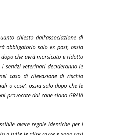
quanto chiesto dall’associazione di
à obbligatorio solo ex post, ossia
a dopo che avrà morsicato e ridotto
 i servizi veterinari decideranno le
el caso di rilevazione di rischio
ali o cose’, ossia solo dopo che le
ioni provocate dal cane siano GRAVI
sibile avere regole identiche per i
o a tutte le altre razze e sono così