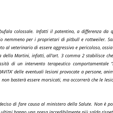
ufala colossale. Infatti il patentino, a differenza da 
o nemmeno per i proprietari di pitbull e rottweiler. Sar
to al veterinario di essere aggressivo e pericoloso, ossi
a della Martini, infatti, all’art. 3 comma 2 stabilisce che
sità di un intervento terapeutico comportamentale “n
RAVITA’ delle eventuali lesioni provocate a persone, anim
zi, non basterà essere morsicati, ma occorrerà che le les
ciso di fare causa al ministero della Salute. Non è pos
ti ultimi hanno una presa incredibilmente più salda rispett