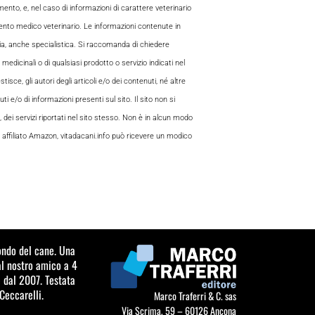
to, e, nel caso di informazioni di carattere veterinario
mento medico veterinario. Le informazioni contenute in
aria, anche specialistica. Si raccomanda di chiedere
 medicinali o di qualsiasi prodotto o servizio indicati nel
sce, gli autori degli articoli e/o dei contenuti, né altre
 e/o di informazioni presenti sul sito. Il sito non si
, dei servizi riportati nel sito stesso. Non è in alcun modo
 di affiliato Amazon, vitadacani.info può ricevere un modico
mondo del cane. Una
al nostro amico a 4
 dal 2007. Testata
Ceccarelli.
Marco Traferri & C. sas
Via Scrima, 59 – 60126 Ancona