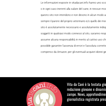
Le informazioni esposte in vitadacani.info hanno uno sc
o in ogni caso inerenti alla salute del cane, in nessun m
questo sito non intendono e non devono in alcun modo andar
sempre il parere del proprio veterinario e/o quello dei medi
sito è assolutamente necessario e assolutamente indispensabi
soggetti in qualsiasi modo connessi al sito, saranno respon
assume alcuna responsabilità in merito al cattivo uso che gl
possibile garantire l’assenza di errori e l’assoluta corrett
compenso da Amazon, per gli eventuali acquisti idonei gene
Vita da Cani è la testata gi
redazione giovane e dinamic
zampe. News, approfondiment
giornalistica registrata pre