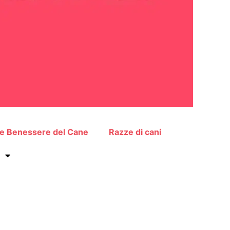
 e Benessere del Cane
Razze di cani