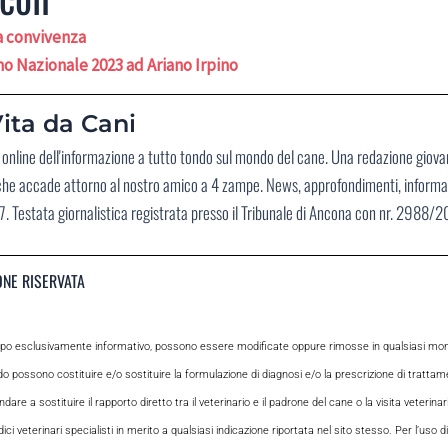
na convivenza
 Nazionale 2023 ad Ariano Irpino
ita da Cani
no online dell'informazione a tutto tondo sul mondo del cane. Una redazione giov
 che accade attorno al nostro amico a 4 zampe. News, approfondimenti, informaz
. Testata giornalistica registrata presso il Tribunale di Ancona con nr. 2988/
ONE RISERVATA
opo esclusivamente informativo, possono essere modificate oppure rimosse in qualsiasi momen
odo possono costituire e/o sostituire la formulazione di diagnosi e/o la prescrizione di tratta
e a sostituire il rapporto diretto tra il veterinario e il padrone del cane o la visita veterin
ci veterinari specialisti in merito a qualsiasi indicazione riportata nel sito stesso. Per l’uso di