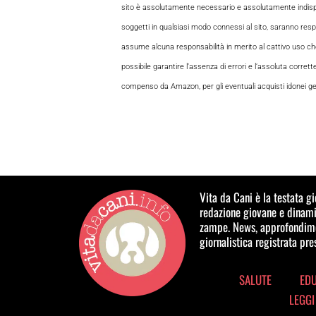
sito è assolutamente necessario e assolutamente indispensabi
soggetti in qualsiasi modo connessi al sito, saranno respon
assume alcuna responsabilità in merito al cattivo uso che gl
possibile garantire l’assenza di errori e l’assoluta corrett
compenso da Amazon, per gli eventuali acquisti idonei gene
Vita da Cani è la testata g
redazione giovane e dinamic
zampe. News, approfondimen
giornalistica registrata pr
SALUTE
ED
LEGGI