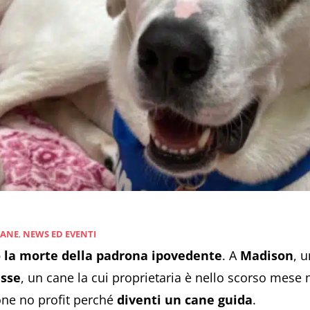
CANE
,
NEWS ED EVENTI
 la morte della padrona ipovedente
. A
Madison
, 
sse
, un cane la cui proprietaria è nello scorso mese 
one no profit perché
diventi un cane guida
.