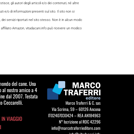
sce, gli autori degli articoli e/o dei contenuti, né altre
 e/o di informazioni presenti sul sito. Il sito non si
, dei servizi riportati nel sito stesso. Non è in alcun modo
 di affiliato Amazon, vitadacani.info può ricevere un modico
l mondo del cane. Una
o al nostro amico a 4
ine dal 2007. Testata
o Ceccarelli.
Marco Traferri & C. sas
Via Scrima, 59 – 60126 Ancona
IT02407030424 – REA AN184963
 IN VIAGGIO
N° Iscrizione al ROC 42296
I
info@marcotraferrieditore.com