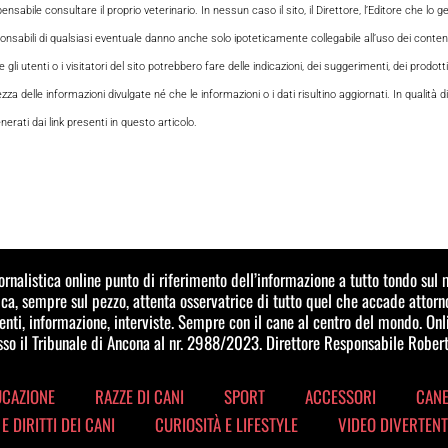
le consultare il proprio veterinario. In nessun caso il sito, il Direttore, l’Editore che lo gesti
sabili di qualsiasi eventuale danno anche solo ipoteticamente collegabile all’uso dei contenuti
i utenti o i visitatori del sito potrebbero fare delle indicazioni, dei suggerimenti, dei prodotti
ezza delle informazioni divulgate né che le informazioni o i dati risultino aggiornati. In qualità
rati dai link presenti in questo articolo.
iornalistica online punto di riferimento dell’informazione a tutto tondo su
a, sempre sul pezzo, attenta osservatrice di tutto quel che accade attorn
ti, informazione, interviste. Sempre con il cane al centro del mondo. Onl
esso il Tribunale di Ancona al nr. 2988/2023. Direttore Responsabile Robert
UCAZIONE
RAZZE DI CANI
SPORT
ACCESSORI
CANE
 E DIRITTI DEI CANI
CURIOSITÀ E LIFESTYLE
VIDEO DIVERTENT