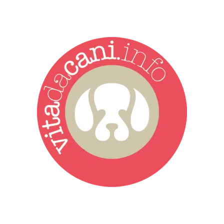
Vita da Cani è la testata giornalistica online punto di riferimento
dell’informazione a tutto tondo sul mondo del cane. Una redazione
giovane e dinamica, sempre sul pezzo, attenta osservatrice di tutto