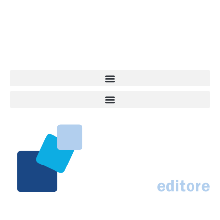
quel che accade attorno al nostro amico a 4 zampe. News,
approfondimenti, informazione, interviste. Sempre con il cane al
centro del mondo. Online dal 2007. Testata giornalistica registrata
presso il Tribunale di Ancona al nr. 2988/2023. Direttore
Responsabile Roberto Ceccarelli.
Marco Traferri & C. sas
Via Scrima, 59 – 60126 Ancona
IT02407030424 – REA AN184963