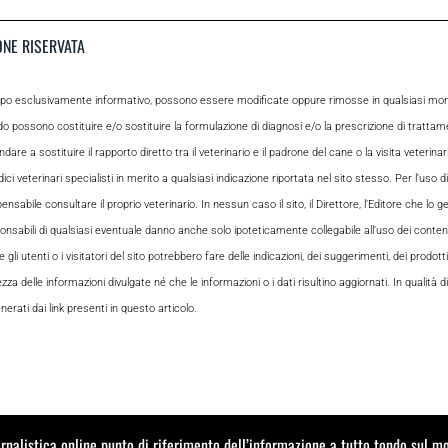
ONE RISERVATA
opo esclusivamente informativo, possono essere modificate oppure rimosse in qualsiasi momen
odo possono costituire e/o sostituire la formulazione di diagnosi e/o la prescrizione di tratta
e a sostituire il rapporto diretto tra il veterinario e il padrone del cane o la visita veterin
ci veterinari specialisti in merito a qualsiasi indicazione riportata nel sito stesso. Per l’uso di
le consultare il proprio veterinario. In nessun caso il sito, il Direttore, l’Editore che lo gesti
sabili di qualsiasi eventuale danno anche solo ipoteticamente collegabile all’uso dei contenuti
i utenti o i visitatori del sito potrebbero fare delle indicazioni, dei suggerimenti, dei prodotti
ezza delle informazioni divulgate né che le informazioni o i dati risultino aggiornati. In qualità
rati dai link presenti in questo articolo.
ornalistica online punto di riferimento dell’informazione a tutto tondo sul 