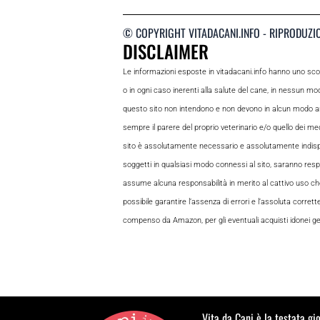
© COPYRIGHT VITADACANI.INFO - RIPRODUZI
DISCLAIMER
Le informazioni esposte in vitadacani.info hanno uno sc
o in ogni caso inerenti alla salute del cane, in nessun m
questo sito non intendono e non devono in alcun modo andar
sempre il parere del proprio veterinario e/o quello dei medi
sito è assolutamente necessario e assolutamente indispensabi
soggetti in qualsiasi modo connessi al sito, saranno respon
assume alcuna responsabilità in merito al cattivo uso che gl
possibile garantire l’assenza di errori e l’assoluta corrett
compenso da Amazon, per gli eventuali acquisti idonei gene
Vita da Cani è la testata gi