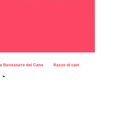
 e Benessere del Cane
Razze di cani