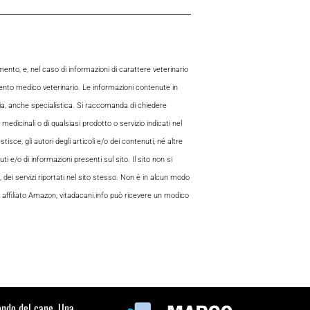
to, e, nel caso di informazioni di carattere veterinario
mento medico veterinario. Le informazioni contenute in
aria, anche specialistica. Si raccomanda di chiedere
 medicinali o di qualsiasi prodotto o servizio indicati nel
sce, gli autori degli articoli e/o dei contenuti, né altre
 e/o di informazioni presenti sul sito. Il sito non si
, dei servizi riportati nel sito stesso. Non è in alcun modo
 di affiliato Amazon, vitadacani.info può ricevere un modico
mondo del cane. Una