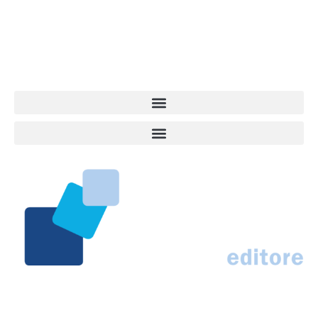
quel che accade attorno al nostro amico a 4 zampe. News,
approfondimenti, informazione, interviste. Sempre con il cane al
centro del mondo. Online dal 2007. Testata giornalistica registrata
presso il Tribunale di Ancona al nr. 2988/2023. Direttore
Responsabile Roberto Ceccarelli.
Marco Traferri & C. sas
Via Scrima, 59 – 60126 Ancona
IT02407030424 – REA AN184963