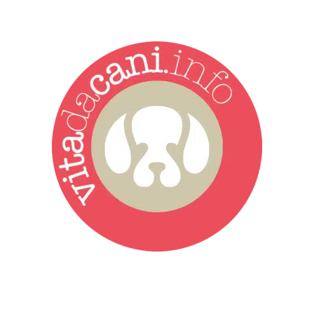
Vita da Cani è la testata giornalistica online punto di riferimento
dell’informazione a tutto tondo sul mondo del cane. Una redazione
giovane e dinamica, sempre sul pezzo, attenta osservatrice di tutto