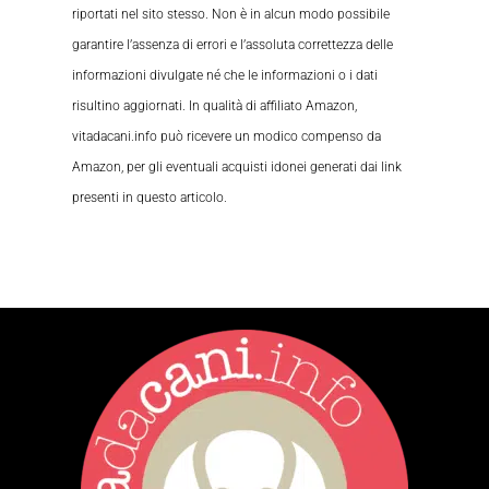
riportati nel sito stesso. Non è in alcun modo possibile
garantire l’assenza di errori e l’assoluta correttezza delle
informazioni divulgate né che le informazioni o i dati
risultino aggiornati. In qualità di affiliato Amazon,
vitadacani.info può ricevere un modico compenso da
Amazon, per gli eventuali acquisti idonei generati dai link
presenti in questo articolo.