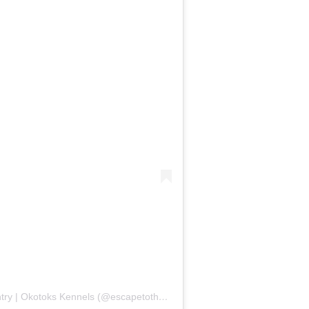
Un post condiviso da Escape to the Country | Okotoks Kennels (@escapetothecountrykennels)