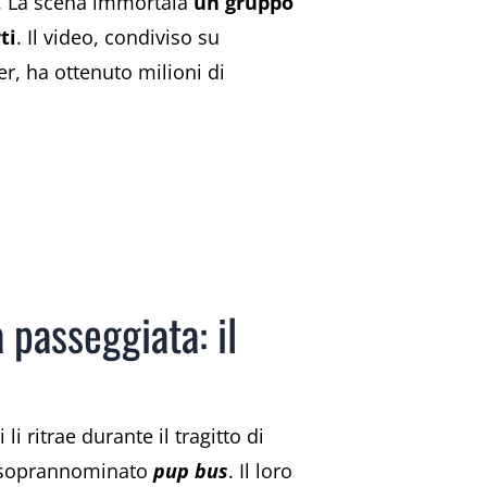
do. La scena immortala
un gruppo
ti
. Il video, condiviso su
er, ha ottenuto milioni di
 passeggiata: il
li ritrae durante il tragitto di
 e soprannominato
pup bus
. Il loro